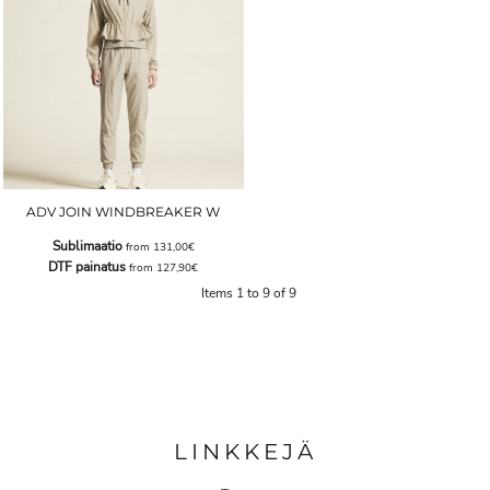
ADV JOIN WINDBREAKER W
Sublimaatio
from
131,00€
DTF painatus
from
127,90€
Items 1 to 9 of 9
LINKKEJÄ