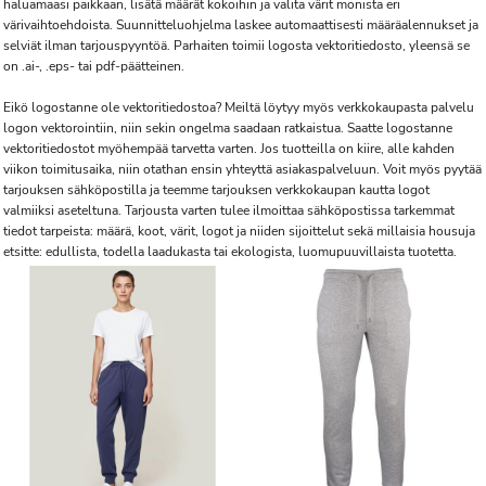
haluamaasi paikkaan, lisätä määrät kokoihin ja valita värit monista eri
värivaihtoehdoista. Suunnitteluohjelma laskee automaattisesti määräalennukset ja
selviät ilman tarjouspyyntöä. Parhaiten toimii logosta vektoritiedosto, yleensä se
on .ai-, .eps- tai pdf-päätteinen.
Eikö logostanne ole vektoritiedostoa? Meiltä löytyy myös verkkokaupasta palvelu
logon vektorointiin, niin sekin ongelma saadaan ratkaistua. Saatte logostanne
vektoritiedostot myöhempää tarvetta varten. Jos tuotteilla on kiire, alle kahden
viikon toimitusaika, niin otathan ensin yhteyttä asiakaspalveluun. Voit myös pyytää
tarjouksen sähköpostilla ja teemme tarjouksen verkkokaupan kautta logot
valmiiksi aseteltuna. Tarjousta varten tulee ilmoittaa sähköpostissa tarkemmat
tiedot tarpeista: määrä, koot, värit, logot ja niiden sijoittelut sekä millaisia housuja
etsitte: edullista, todella laadukasta tai ekologista, luomupuuvillaista tuotetta.