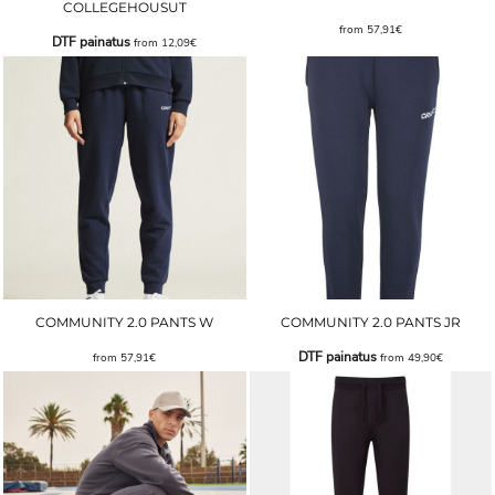
COLLEGEHOUSUT
from
57,91€
DTF painatus
from
12,09€
COMMUNITY 2.0 PANTS W
COMMUNITY 2.0 PANTS JR
DTF painatus
from
57,91€
from
49,90€