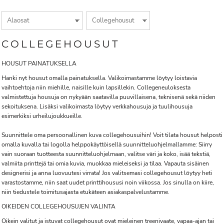
COLLEGEHOUSUT
HOUSUT PAINATUKSELLA
Hanki nyt housut omalla painatuksella. Valikoimastamme löytyy loistavia
vaihtoehtoja niin miehille, naisille kuin lapsillekin. Collegeneuloksesta
valmistettuja housuja on nykyään saatavilla puuvillaisena, teknisenä sekä niiden
sekoituksena. Lisäksi valikoimasta löytyy verkkahousuja ja tuulihousuja
esimerkiksi urheilujoukkueille.
Suunnittele oma persoonallinen kuva collegehousuihin! Voit tilata housut helposti
omalla kuvalla tai logolla helppokäyttöisellä suunnitteluohjelmallamme: Siirry
vain suoraan tuotteesta suunnitteluohjelmaan, valitse väri ja koko, isää tekstiä,
valmiita printtejä tai omia kuvia, muokkaa mieleiseksi ja tilaa. Vapauta sisäinen
designerisi ja anna luovuutesi virrata! Jos valitsemasi collegehousut löytyy heti
varastostamme, niin saat uudet printtihoususi noin viikossa. Jos sinulla on kiire,
niin tiedustele toimitusajasta etukäteen asiakaspalvelustamme.
OIKEIDEN COLLEGEHOUSUJEN VALINTA
Oikein valitut ja istuvat collegehousut ovat mieleinen treenivaate, vapaa-ajan tai