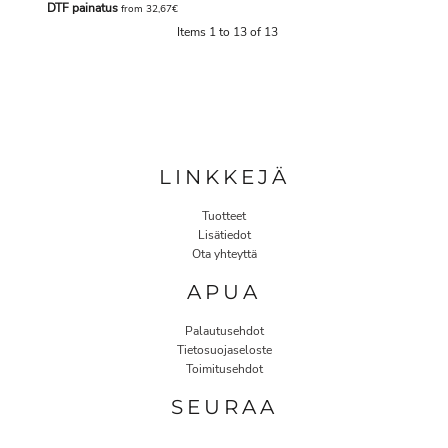
DTF painatus
from
32,67€
Items 1 to 13 of 13
LINKKEJÄ
Tuotteet
Lisätiedot
Ota yhteyttä
APUA
Palautusehdot
Tietosuojaseloste
Toimitusehdot
SEURAA