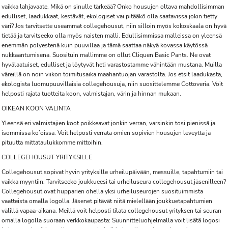
vaikka lahjavaate. Mikä on sinulle tärkeää? Onko housujen oltava mahdollisimman
edulliset, laadukkaat, kestävät, ekologiset vai pitääkö olla saatavissa jokin tietty
väri? Jos tarvitsette useammat collegehousut, niin silloin myös kokoskaala on hyvä
tietää ja tarvitseeko olla myös naisten malli. Edullisimmissa malleissa on yleensä
enemmän polyesteriä kuin puuvillaa ja tämä saattaa näkyä kovassa käytössä
nukkaantumisena. Suosituin mallimme on ollut Cliquen Basic Pants. Ne ovat
hyvälaatuiset, edulliset ja löytyvät heti varastostamme vähintään mustana. Muilla
väreillä on noin viikon toimitusaika maahantuojan varastolta. Jos etsit laadukasta,
ekologista luomupuuvillaisia collegehousuja, niin suosittelemme Cottoveria. Voit
helposti rajata tuotteita koon, valmistajan, värin ja hinnan mukaan.
OIKEAN KOON VALINTA
Yleensä eri valmistajien koot poikkeavat jonkin verran, varsinkin tosi pienissä ja
isommissa ko’oissa. Voit helposti verrata omien sopivien housujen leveyttä ja
pituutta mittataulukkomme mittoihin.
COLLEGEHOUSUT YRITYKSILLE
Collegehousut sopivat hyvin yrityksille urheilupäivään, messuille, tapahtumiin tai
vaikka myyntiin. Tarvitseeko joukkueesi tai urheiluseura collegehousut jäsenilleen?
Collegehousut ovat hupparien ohella yksi urheiluseurojen suosituimmista
vaatteista omalla logolla. Jäsenet pitävät niitä mielellään joukkuetapahtumien
välillä vapaa-aikana. Meillä voit helposti tilata collegehousut yrityksen tai seuran
omalla logolla suoraan verkkokaupasta: Suunnitteluohjelmalla voit lisätä logosi