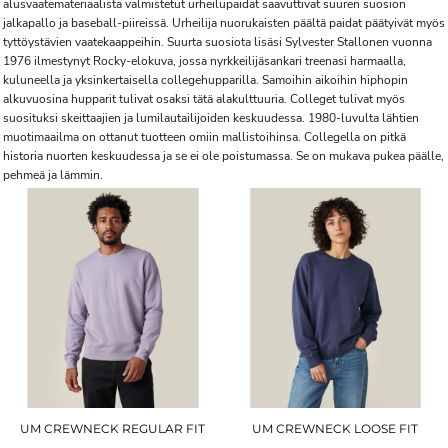
alusvaatemateriaalista valmistetut urheilupaidat saavuttivat suuren suosion
jalkapallo ja baseball-piireissä. Urheilija nuorukaisten päältä paidat päätyivät myös
tyttöystävien vaatekaappeihin. Suurta suosiota lisäsi Sylvester Stallonen vuonna
1976 ilmestynyt Rocky-elokuva, jossa nyrkkeilijäsankari treenasi harmaalla,
kuluneella ja yksinkertaisella collegehupparilla. Samoihin aikoihin hiphopin
alkuvuosina hupparit tulivat osaksi tätä alakulttuuria. Colleget tulivat myös
suosituksi skeittaajien ja lumilautailijoiden keskuudessa. 1980-luvulta lähtien
muotimaailma on ottanut tuotteen omiin mallistoihinsa. Collegella on pitkä
historia nuorten keskuudessa ja se ei ole poistumassa. Se on mukava pukea päälle,
pehmeä ja lämmin.
UM CREWNECK REGULAR FIT
UM CREWNECK LOOSE FIT