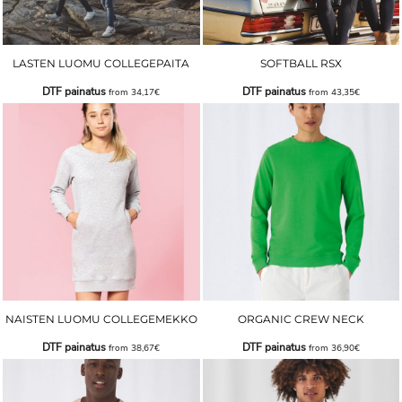
LASTEN LUOMU COLLEGEPAITA
SOFTBALL RSX
DTF painatus
DTF painatus
from
34,17€
from
43,35€
NAISTEN LUOMU COLLEGEMEKKO
ORGANIC CREW NECK
DTF painatus
DTF painatus
from
38,67€
from
36,90€