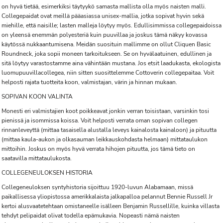
on hyvä tietää, esimerkiksi täytyykö samasta mallista olla myös naisten malli.
Collegepaidat ovat meillä pääasiassa unisex-mallia, jotka sopivat hyvin sekä
miehille, että naisille; lasten malleja löytyy myös. Edullisimmissa collegepaidoissa
on yleensä enemmän polyesteriä kuin puuvillaa ja joskus tämä näkyy kovassa
käytössä nukkaantumisena. Meidän suosituin mallimme on ollut Cliquen Basic
Roundneck, joka sopii moneen tarkoitukseen. Se on hyvälaatuinen, edullinen ja
sitä löytyy varastostamme aina vähintään mustana. Jos etsit laadukasta, ekologista
luomupuuvillacollegea, niin sitten suosittelemme Cottoverin collegepaitaa. Voit
helposti rajata tuotteita koon, valmistajan, värin ja hinnan mukaan.
SOPIVAN KOON VALINTA
Monesti eri valmistajien koot poikkeavat jonkin verran toisistaan, varsinkin tosi
pienissä ja isommissa koissa. Voit helposti verrata oman sopivan collegen
rinnanleveyttä (mittaa tasaisella alustalla leveys kainalosta kainaloon) ja pituutta
(mittaa kaula-aukon ja olkasauman leikkauskohdasta helmaan) mittataulukon
mittoihin. Joskus on myös hyvä verrata hihojen pituutta, jos tämä tieto on
saatavilla mittataulukosta.
COLLEGENEULOKSEN HISTORIA
Collegeneuloksen syntyhistoria sijoittuu 1920-luvun Alabamaan, missä
paikallisessa yliopistossa amerikkalaista jalkapalloa pelannut Bennie Russell Jr
kertoi alusvaatetehtaan omistaneelle isälleen Benjamin Russellille, kuinka villasta
tehdyt pelipaidat olivat todella epämukavia. Nopeasti nämä naisten