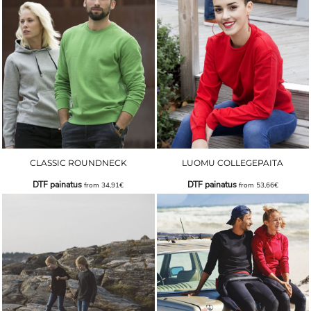
CLASSIC ROUNDNECK
LUOMU COLLEGEPAITA
DTF painatus
DTF painatus
from
34,91€
from
53,66€