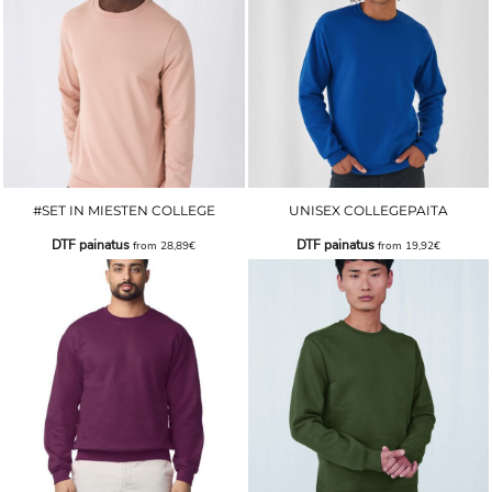
#SET IN MIESTEN COLLEGE
UNISEX COLLEGEPAITA
DTF painatus
DTF painatus
from
28,89€
from
19,92€