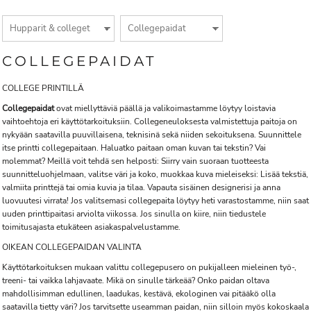
COLLEGEPAIDAT
COLLEGE PRINTILLÄ
Collegepaidat
ovat miellyttäviä päällä ja valikoimastamme löytyy loistavia
vaihtoehtoja eri käyttötarkoituksiin. Collegeneuloksesta valmistettuja paitoja on
nykyään saatavilla puuvillaisena, teknisinä sekä niiden sekoituksena. Suunnittele
itse printti collegepaitaan. Haluatko paitaan oman kuvan tai tekstin? Vai
molemmat? Meillä voit tehdä sen helposti: Siirry vain suoraan tuotteesta
suunnitteluohjelmaan, valitse väri ja koko, muokkaa kuva mieleiseksi: Lisää tekstiä,
valmiita printtejä tai omia kuvia ja tilaa. Vapauta sisäinen designerisi ja anna
luovuutesi virrata! Jos valitsemasi collegepaita löytyy heti varastostamme, niin saat
uuden printtipaitasi arviolta viikossa. Jos sinulla on kiire, niin tiedustele
toimitusajasta etukäteen asiakaspalvelustamme.
OIKEAN COLLEGEPAIDAN VALINTA
Käyttötarkoituksen mukaan valittu collegepusero on pukijalleen mieleinen työ-,
treeni- tai vaikka lahjavaate. Mikä on sinulle tärkeää? Onko paidan oltava
mahdollisimman edullinen, laadukas, kestävä, ekologinen vai pitääkö olla
saatavilla tietty väri? Jos tarvitsette useamman paidan, niin silloin myös kokoskaala