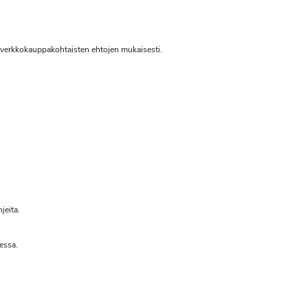
t verkkokauppakohtaisten ehtojen mukaisesti.
jeita.
essa.