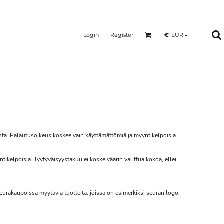
Login
Register
€
EUR
sta. Palautusoikeus koskee vain käyttämättömiä ja myyntikelpoisia
ntikelpoisia. Tyytyväisyystakuu ei koske väärin valittua kokoa, ellei
seurakaupoissa myytäviä tuotteita, joissa on esimerkiksi seuran logo,