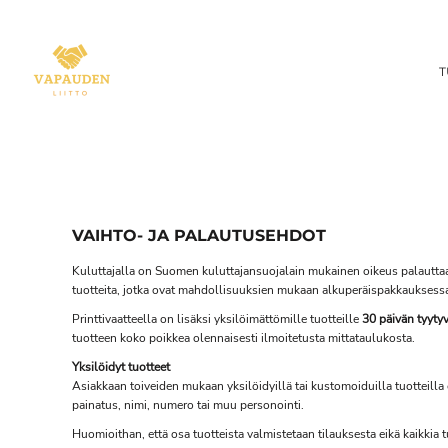
EUR - Euro
TIETOSUOJASELOSTE
TUOTTEET
TUOTTEET
TOIMITUSEHDOT
TUOTTEET
T
LISÄTIEDOT
LISÄTIEDOT
OTA YHTEYTTÄ
LOGIN
REGISTER
CART: 0 ITEM
VAIHTO- JA PALAUTUSEHDOT
CURRENCY:
€
EUR
Kuluttajalla on Suomen kuluttajansuojalain mukainen oikeus palauttaa
tuotteita, jotka ovat mahdollisuuksien mukaan alkuperäispakkauksess
Printtivaatteella on lisäksi yksilöimättömille tuotteille
30 päivän tyyty
tuotteen koko poikkea olennaisesti ilmoitetusta mittataulukosta.
Yksilöidyt tuotteet
Asiakkaan toiveiden mukaan yksilöidyillä tai kustomoiduilla tuotteilla 
painatus, nimi, numero tai muu personointi.
Huomioithan, että osa tuotteista valmistetaan tilauksesta eikä kaikkia t