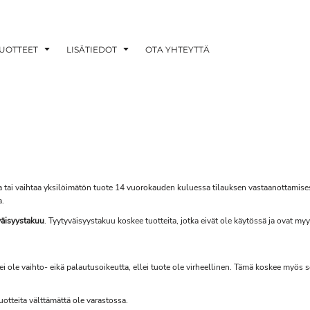
UOTTEET
LISÄTIEDOT
OTA YHTEYTTÄ
 tai vaihtaa yksilöimätön tuote 14 vuorokauden kuluessa tilauksen vastaanottamise
a.
väisyystakuu
. Tyytyväisyystakuu koskee tuotteita, jotka eivät ole käytössä ja ovat myy
ei ole vaihto- eikä palautusoikeutta, ellei tuote ole virheellinen. Tämä koskee myös 
uotteita välttämättä ole varastossa.