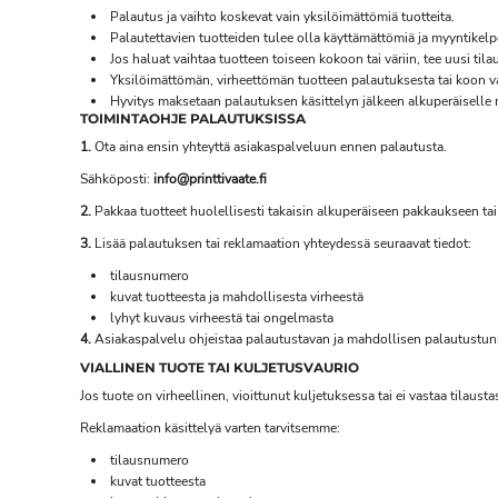
Palautus ja vaihto koskevat vain yksilöimättömiä tuotteita.
Palautettavien tuotteiden tulee olla käyttämättömiä ja myyntikelpoi
Jos haluat vaihtaa tuotteen toiseen kokoon tai väriin, tee uusi tila
Yksilöimättömän, virheettömän tuotteen palautuksesta tai koon v
Hyvitys maksetaan palautuksen käsittelyn jälkeen alkuperäiselle
TOIMINTAOHJE PALAUTUKSISSA
1.
Ota aina ensin yhteyttä asiakaspalveluun ennen palautusta.
Sähköposti:
info@printtivaate.fi
2.
Pakkaa tuotteet huolellisesti takaisin alkuperäiseen pakkaukseen tai 
3.
Lisää palautuksen tai reklamaation yhteydessä seuraavat tiedot:
tilausnumero
kuvat tuotteesta ja mahdollisesta virheestä
lyhyt kuvaus virheestä tai ongelmasta
4.
Asiakaspalvelu ohjeistaa palautustavan ja mahdollisen palautustun
VIALLINEN TUOTE TAI KULJETUSVAURIO
Jos tuote on virheellinen, vioittunut kuljetuksessa tai ei vastaa tilau
Reklamaation käsittelyä varten tarvitsemme:
tilausnumero
kuvat tuotteesta