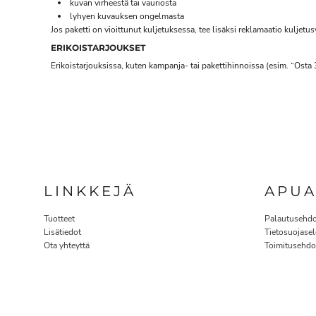
kuvan virheestä tai vauriosta
lyhyen kuvauksen ongelmasta
Jos paketti on vioittunut kuljetuksessa, tee lisäksi reklamaatio kuljetu
ERIKOISTARJOUKSET
Erikoistarjouksissa, kuten kampanja- tai pakettihinnoissa (esim. “Osta 
LINKKEJÄ
APU
Tuotteet
Palautusehdo
Lisätiedot
Tietosuojasel
Ota yhteyttä
Toimitusehdo