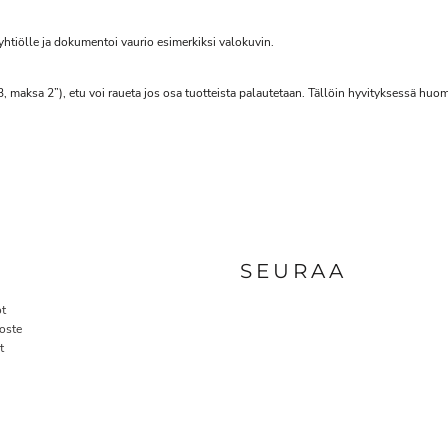
syhtiölle ja dokumentoi vaurio esimerkiksi valokuvin.
3, maksa 2”), etu voi raueta jos osa tuotteista palautetaan. Tällöin hyvityksessä hu
A
SEURAA
t
oste
t