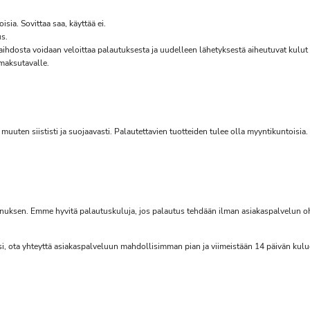
sia. Sovittaa saa, käyttää ei.
us.
aihdosta voidaan veloittaa palautuksesta ja uudelleen lähetyksestä aiheutuvat kulu
 maksutavalle.
muuten siististi ja suojaavasti. Palautettavien tuotteiden tulee olla myyntikuntoisia.
nuksen. Emme hyvitä palautuskuluja, jos palautus tehdään ilman asiakaspalvelun oh
stasi, ota yhteyttä asiakaspalveluun mahdollisimman pian ja viimeistään 14 päivän kulu