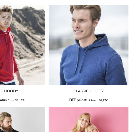
IC HOODY
CLASSIC HOODY
atus
DTF painatus
from
31,17€
from
46,17€