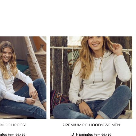
UM OC HOODY
PREMIUM OC HOODY WOMEN
atus
DTF painatus
from
66,41€
from
66,41€