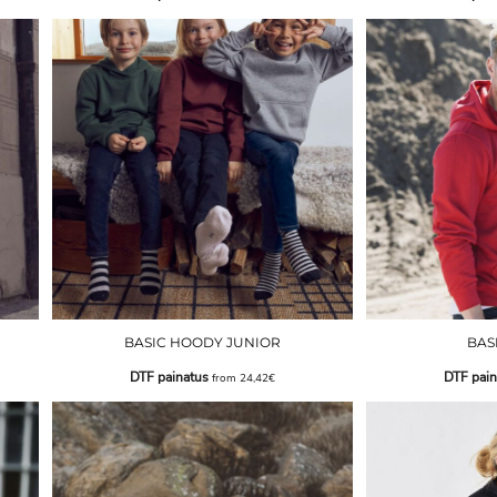
BASIC HOODY JUNIOR
BAS
DTF painatus
DTF pain
from
24,42€