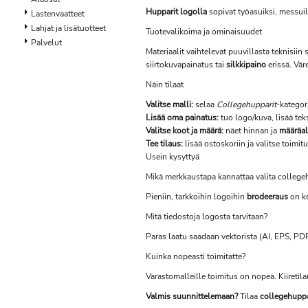
Hupparit logolla
sopivat työasuiksi, messuil
Lastenvaatteet
Lahjat ja lisätuotteet
Tuotevalikoima ja ominaisuudet
Palvelut
Materiaalit vaihtelevat puuvillasta teknisii
siirtokuvapainatus tai
silkkipaino
erissä. Vär
Näin tilaat
Valitse malli:
selaa
Collegehupparit
-kategor
Lisää oma painatus:
tuo logo/kuva, lisää teks
Valitse koot ja määrä:
näet hinnan ja
määräa
Tee tilaus:
lisää ostoskoriin ja valitse toimi
Usein kysyttyä
Mikä merkkaustapa kannattaa valita college
Pieniin, tarkkoihin logoihin
brodeeraus
on ke
Mitä tiedostoja logosta tarvitaan?
Paras laatu saadaan vektorista (AI, EPS, P
Kuinka nopeasti toimitatte?
Varastomalleille toimitus on nopea. Kiiretil
Valmis suunnittelemaan?
Tilaa
collegehuppa