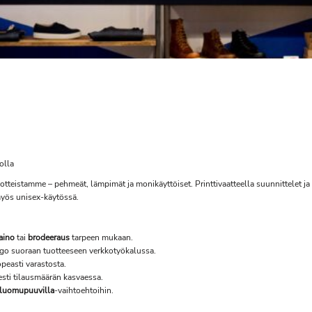
olla
tteistamme – pehmeät, lämpimät ja monikäyttöiset. Printtivaatteella suunnittelet ja 
t myös unisex-käytössä.
aino
tai
brodeeraus
tarpeen mukaan.
 logo suoraan tuotteeseen verkkotyökalussa.
peasti varastosta.
esti tilausmäärän kasvaessa.
luomupuuvilla
-vaihtoehtoihin.