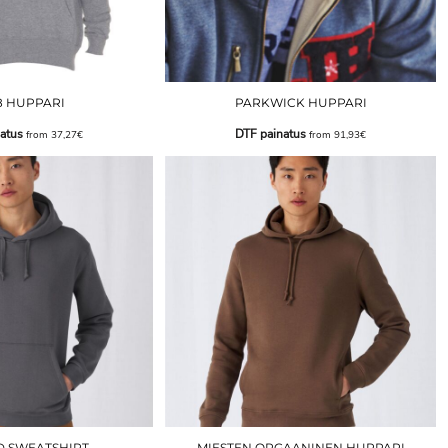
8 HUPPARI
PARKWICK HUPPARI
atus
DTF painatus
from
37,27€
from
91,93€
 SWEATSHIRT
MIESTEN ORGAANINEN HUPPARI