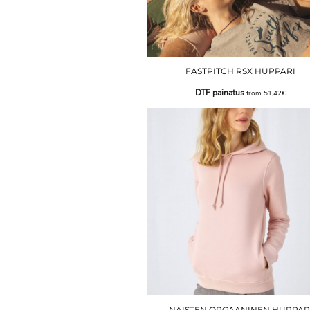
FASTPITCH RSX HUPPARI
DTF painatus
from
51,42€
NAISTEN ORGAANINEN HUPPAR