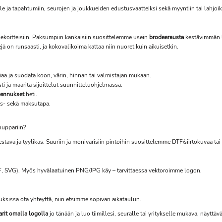
le ja tapahtumiin, seurojen ja joukkueiden edustusvaatteiksi sekä myyntiin tai lahjoi
n sekoitteisiin. Paksumpiin kankaisiin suosittelemme usein
brodeerausta
kestävimmän lo
ejä on runsaasti, ja kokovalikoima kattaa niin nuoret kuin aikuisetkin.
iaa ja suodata koon, värin, hinnan tai valmistajan mukaan.
ti ja määritä sijoittelut suunnitteluohjelmassa.
lennukset
heti.
tus- sekä maksutapa.
huppariin?
stävä ja tyylikäs. Suuriin ja monivärisiin pintoihin suosittelemme DTF/siirtokuvaa tai
DF, SVG). Myös hyvälaatuinen PNG/JPG käy – tarvittaessa vektoroimme logon.
auksissa ota yhteyttä, niin etsimme sopivan aikataulun.
rit omalla logolla
jo tänään ja luo tiimillesi, seuralle tai yritykselle mukava, näyttäv