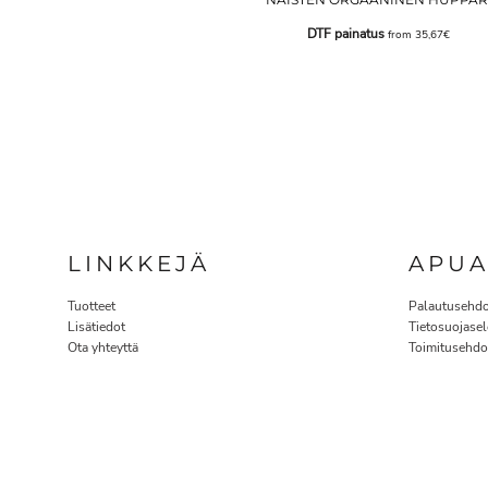
DTF painatus
from
35,67€
LINKKEJÄ
APU
Tuotteet
Palautusehdo
Lisätiedot
Tietosuojasel
Ota yhteyttä
Toimitusehdo