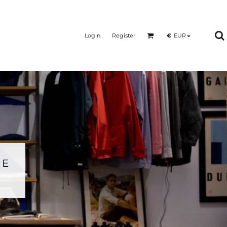
Login
Register
€
EUR
RE