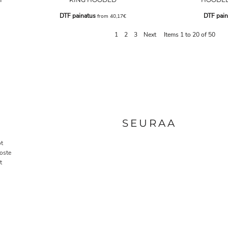
DTF painatus
DTF pain
from
40,17€
1
2
3
Next
Items 1 to 20 of 50
A
SEURAA
t
oste
t