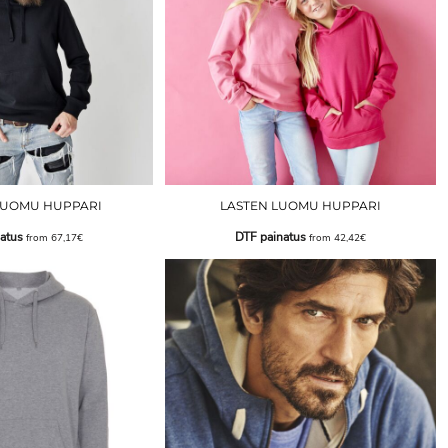
LUOMU HUPPARI
LASTEN LUOMU HUPPARI
atus
DTF painatus
from
67,17€
from
42,42€