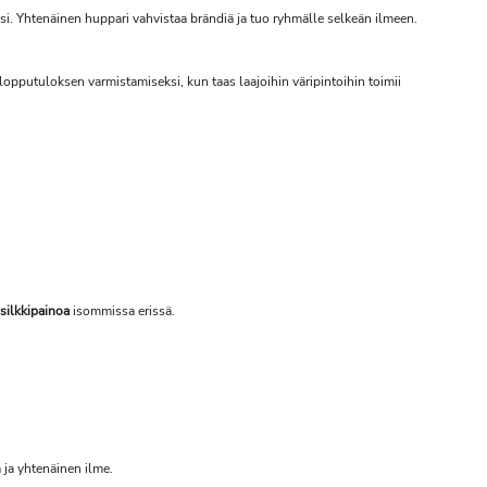
ksi. Yhtenäinen huppari vahvistaa brändiä ja tuo ryhmälle selkeän ilmeen.
pputuloksen varmistamiseksi, kun taas laajoihin väripintoihin toimii
silkkipainoa
isommissa erissä.
ä ja yhtenäinen ilme.