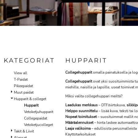
KATEGORIAT
HUPPARIT
Collegehupparit
omalla painatuksella ja log
View all
T-Paidat
Collegehupparit
ovat yksi suosituimmista tuo
Pikeepaidat
miehille, naisille ja lapsille, useat toimiva
Muut paidat
Miksi valita collegehuppari meiltä?
Hupparit & colleget
Laadukas merkkaus
– DTF/siirtokuva,
silkkip
Hupparit
Helppo suunnittelu
– lisää kuva, teksti tai
Vetoketjuhupparit
Nopeat toimitukset
– suosituimmat mallit no
Collegepaidat
Määräalennukset
– hinta laskee automaattis
Vetoketjucolleget
Laaja valikoima
– edullisista perusmalleista
Takit & Liivit
Käyttötarkoitukset
Alaosat