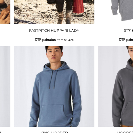
FASTPITCH HUPPARI LADY
ST71
DTF painatus
DTF pain
from
51,42€
I
KING HOODED
HOODED