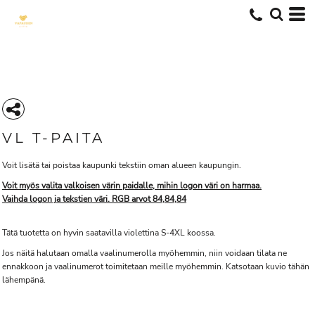
VL T-PAITA
Voit lisätä tai poistaa kaupunki tekstiin oman alueen kaupungin.
Voit myös valita valkoisen värin paidalle, mihin logon väri on harmaa.
Vaihda logon ja tekstien väri. RGB arvot 84,84,84
Tätä tuotetta on hyvin saatavilla violettina S-4XL koossa.
Jos näitä halutaan omalla vaalinumerolla myöhemmin, niin voidaan tilata ne
ennakkoon ja vaalinumerot toimitetaan meille myöhemmin. Katsotaan kuvio tähän
lähempänä.