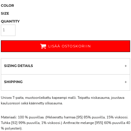
COLOR
SIZE
QUANTITY
LISÄÄ OSTOSKORIIN
SIZING DETAILS
SHIPPING
Unisex T-paita, muotoonleikattu kapeampi malli. Teipattu niskasauma, joustava
kaulusresori sekä käännetty olkasauma.
Materiaali: 100 % puuvillaa. (Meleerattu harmaa [95] 85% puuvilla, 15% viskoosi.
Tuhka [92] 99% puuvilla, 1% viskoosi.) Anthracite melange [955] 60% puuvilla 40
% polyesteri).