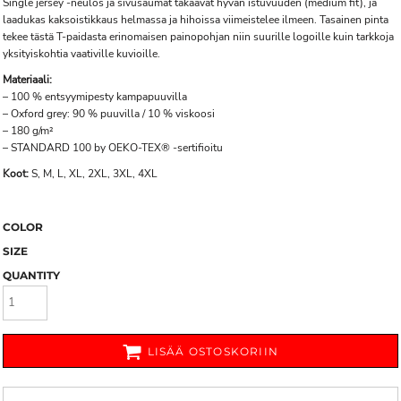
Single jersey -neulos ja sivusaumat takaavat hyvän istuvuuden (medium fit), ja
laadukas kaksoistikkaus helmassa ja hihoissa viimeistelee ilmeen. Tasainen pinta
tekee tästä T-paidasta erinomaisen painopohjan niin suurille logoille kuin tarkkoja
yksityiskohtia vaativille kuvioille.
Materiaali:
– 100 % entsyymipesty kampapuuvilla
– Oxford grey: 90 % puuvilla / 10 % viskoosi
– 180 g/m²
– STANDARD 100 by OEKO-TEX® -sertifioitu
Koot:
S, M, L, XL, 2XL, 3XL, 4XL
COLOR
SIZE
QUANTITY
LISÄÄ OSTOSKORIIN