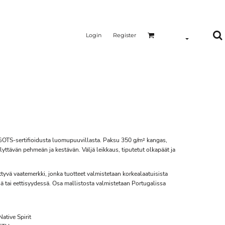
Login
Register
GOTS-sertifioidusta luomupuuvillasta. Paksu 350 g/m² kangas,
llyttävän pehmeän ja kestävän. Väljä leikkaus, tiputetut olkapäät ja
tyvä vaatemerkki, jonka tuotteet valmistetaan korkealaatuisista
 tai eettisyydessä. Osa mallistosta valmistetaan Portugalissa
tive Spirit