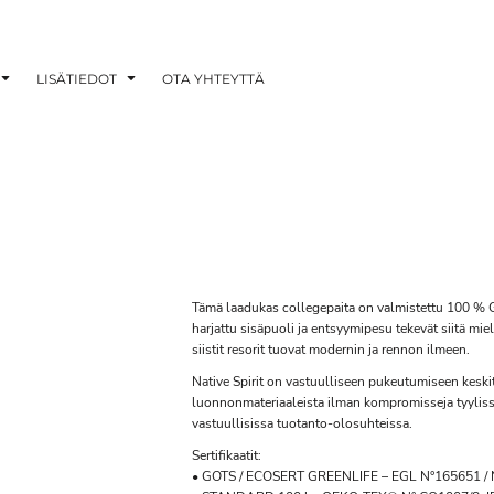
LISÄTIEDOT
OTA YHTEYTTÄ
Tämä laadukas collegepaita on valmistettu 100 % 
harjattu sisäpuoli ja entsyymipesu tekevät siitä mie
siistit resorit tuovat modernin ja rennon ilmeen.
Native Spirit on vastuulliseen pukeutumiseen keskit
luonnonmateriaaleista ilman kompromisseja tyylissä
vastuullisissa tuotanto-olosuhteissa.
Sertifikaatit:
• GOTS / ECOSERT GREENLIFE – EGL N°165651 / Na