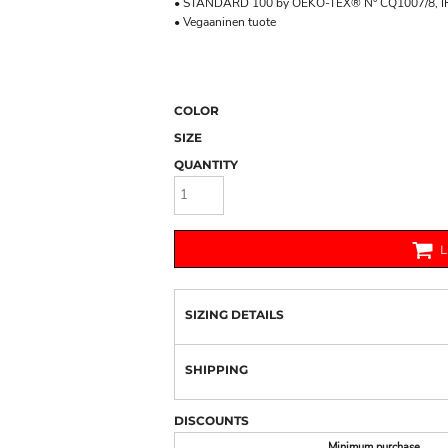
• STANDARD 100 by OEKO-TEX® N° CQ1007/8, I
• Vegaaninen tuote
COLOR
SIZE
QUANTITY
SIZING DETAILS
SHIPPING
DISCOUNTS
Minimum purchase