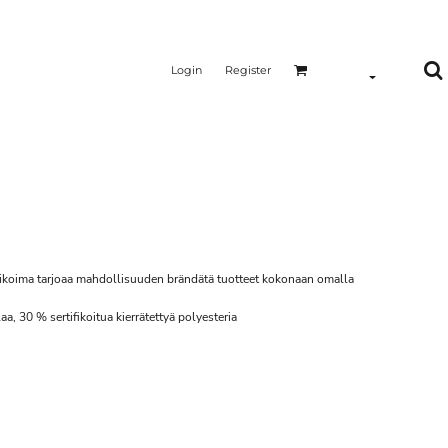
Login
Register
likoima tarjoaa mahdollisuuden brändätä tuotteet kokonaan omalla
aa, 30 % sertifikoitua kierrätettyä polyesteria