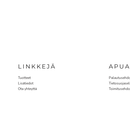
LINKKEJÄ
APU
Tuotteet
Palautusehdo
Lisätiedot
Tietosuojasel
Ota yhteyttä
Toimitusehdo