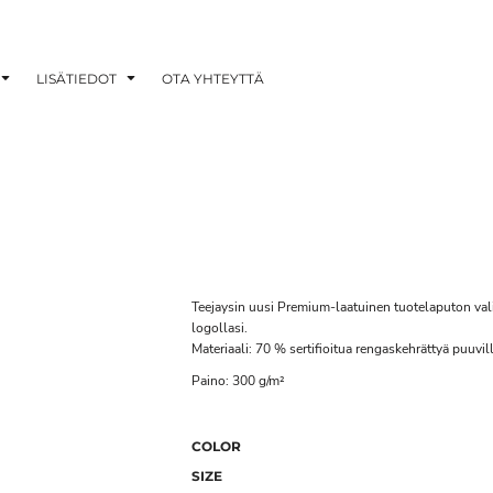
LISÄTIEDOT
OTA YHTEYTTÄ
Teejaysin uusi Premium-laatuinen tuotelaputon va
logollasi.
Materiaali: 70 % sertifioitua rengaskehrättyä puuvill
Paino: 300 g/m²
COLOR
SIZE