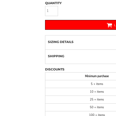
QUANTITY
SIZING DETAILS
SHIPPING
DISCOUNTS
Minimum purchase
5 + items
10 + items
25 + items
50 + items
100 + items