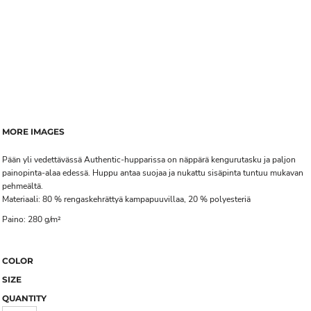
MORE IMAGES
Pään yli vedettävässä Authentic-hupparissa on näppärä kengurutasku ja paljon
painopinta-alaa edessä. Huppu antaa suojaa ja nukattu sisäpinta tuntuu mukavan
pehmeältä.
Materiaali: 80 % rengaskehrättyä kampapuuvillaa, 20 % polyesteriä
Paino: 280 g/m²
COLOR
SIZE
QUANTITY