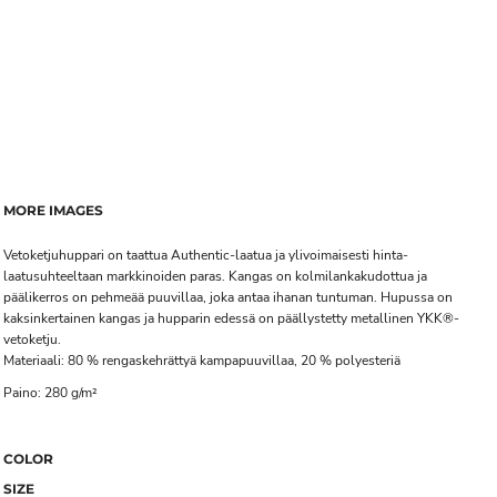
MORE IMAGES
Vetoketjuhuppari on taattua Authentic-laatua ja ylivoimaisesti hinta-
laatusuhteeltaan markkinoiden paras. Kangas on kolmilankakudottua ja
päälikerros on pehmeää puuvillaa, joka antaa ihanan tuntuman. Hupussa on
kaksinkertainen kangas ja hupparin edessä on päällystetty metallinen YKK®-
vetoketju.
Materiaali: 80 % rengaskehrättyä kampapuuvillaa, 20 % polyesteriä
Paino: 280 g/m²
COLOR
SIZE