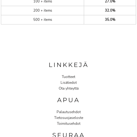
100 + items
27.0%
200 + items
32.0%
500 + items
35.0%
LINKKEJÄ
Tuotteet
Lisätiedot
Ota yhteyttä
APUA
Palautusehdot
Tietosuojaseloste
Toimitusehdot
SEURAA