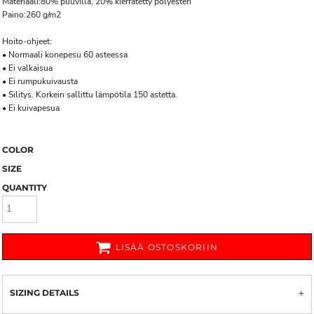
Materiaali:80% puuvilla, 20% kierrätetty polyesteri
Paino:260 g/m2
Hoito-ohjeet:
• Normaali konepesu 60 asteessa
• Ei valkaisua
• Ei rumpukuivausta
• Silitys. Korkein sallittu lämpötila 150 astetta.
• Ei kuivapesua
COLOR
SIZE
QUANTITY
LISÄÄ OSTOSKORIIN
SIZING DETAILS