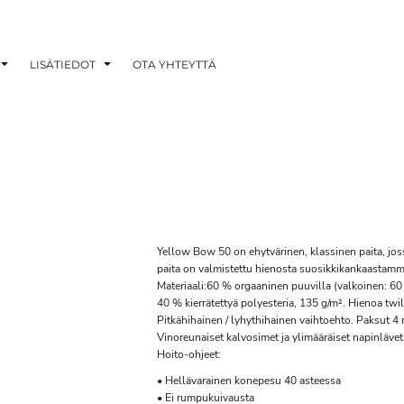
LISÄTIEDOT
OTA YHTEYTTÄ
Yellow Bow 50 on ehytvärinen, klassinen paita, jos
paita on valmistettu hienosta suosikkikankaastamme,
Materiaali:60 % orgaaninen puuvilla (valkoinen: 60
40 % kierrätettyä polyesteria, 135 g/m². Hienoa twi
Pitkähihainen / lyhythihainen vaihtoehto. Paksut 4
Vinoreunaiset kalvosimet ja ylimääräiset napinlävet
Hoito-ohjeet:
• Hellävarainen konepesu 40 asteessa
• Ei rumpukuivausta