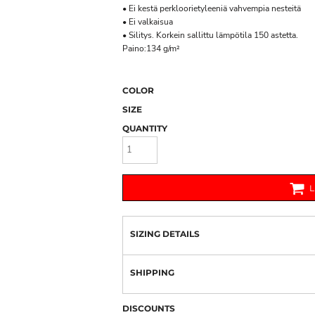
• Ei kestä perkloorietyleeniä vahvempia nesteitä
• Ei valkaisua
• Silitys. Korkein sallittu lämpötila 150 astetta.
Paino:134 g/m²
COLOR
SIZE
QUANTITY
SIZING DETAILS
SHIPPING
DISCOUNTS