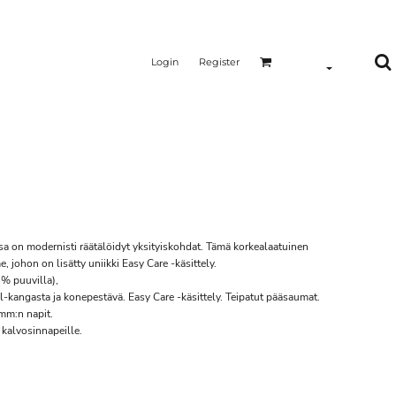
Login
Register
sa on modernisti räätälöidyt yksityiskohdat. Tämä korkealaatuinen
 johon on lisätty uniikki Easy Care -käsittely.
 % puuvilla),
ll-kangasta ja konepestävä. Easy Care -käsittely. Teipatut pääsaumat.
 mm:n napit.
 kalvosinnapeille.