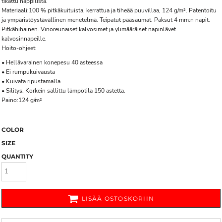
tikattu nappilista.
Materiaali:100 % pitkäkuituista, kerrattua ja tiheää puuvillaa, 124 g/m². Patentoitu
ja ympäristöystävällinen menetelmä. Teipatut pääsaumat. Paksut 4 mm:n napit.
Pitkähihainen. Vinoreunaiset kalvosimet ja ylimääräiset napinlävet
kalvosinnapeille.
Hoito-ohjeet:
• Hellävarainen konepesu 40 asteessa
• Ei rumpukuivausta
• Kuivata ripustamalla
• Silitys. Korkein sallittu lämpötila 150 astetta.
Paino:124 g/m²
COLOR
SIZE
QUANTITY
LISÄÄ OSTOSKORIIN