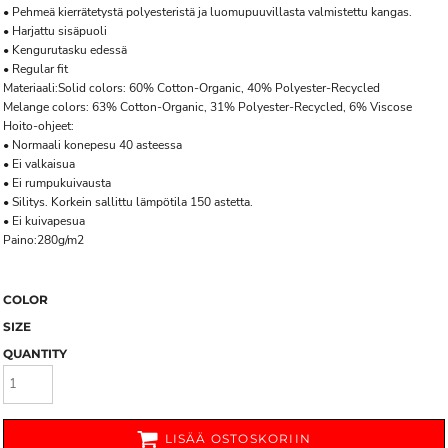
• Pehmeä kierrätetystä polyesteristä ja luomupuuvillasta valmistettu kangas.
• Harjattu sisäpuoli
• Kengurutasku edessä
• Regular fit
Materiaali:Solid colors: 60% Cotton-Organic, 40% Polyester-Recycled
Melange colors: 63% Cotton-Organic, 31% Polyester-Recycled, 6% Viscose
Hoito-ohjeet:
• Normaali konepesu 40 asteessa
• Ei valkaisua
• Ei rumpukuivausta
• Silitys. Korkein sallittu lämpötila 150 astetta.
• Ei kuivapesua
Paino:280g/m2
COLOR
SIZE
QUANTITY
LISÄÄ OSTOSKORIIN