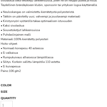
sivutaskua sekä vetoketju lahkeensuissa, joten ne on helppo pukea ja riisua.
Täydellinen brändäykseen klubin, sponsorin tai yrityksen logoa käyttämällä.
• Neuloskangas on valmistettu kierrätetystä polyesteristä.
• Takkiin on päivitetty uusi, vahvempi ja joustavampi materiaali
• Kiristysnyöri vyötäröllä takaa optimaalisen istuvuuden
• Kaksi sivutaskua
• Sivuvetoketjut lahkeensuissa
• Puhdaslinjainen malli
Materiaali:100% kierrätetty polyesteri
Hoito-ohjeet:
• Normaali konepesu 40 asteessa
• Ei valkaisua
• Rumpukuivaus alhaisessa lämpötilassa
• Silitys. Korkein sallittu lämpötila 110 astetta.
• Ei kuivapesua
Paino:106 g/m2
COLOR
SIZE
QUANTITY