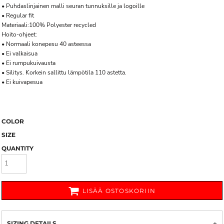
• Puhdaslinjainen malli seuran tunnuksille ja logoille
• Regular fit
Materiaali:100% Polyester recycled
Hoito-ohjeet:
• Normaali konepesu 40 asteessa
• Ei valkaisua
• Ei rumpukuivausta
• Silitys. Korkein sallittu lämpötila 110 astetta.
• Ei kuivapesua
COLOR
SIZE
QUANTITY
LISÄÄ OSTOSKORIIN
SIZING DETAILS