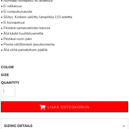
• Normaali konepesu 40 asteessa
• Ei valkaisua
• Ei rumpukuivausta
• Silitys. Korkein sallittu lämpötila 110 astetta.
• Ei kuivapesua
• Pestävä samanväristen kanssa
• Älä käytä huuhteluainetta
• Pestävä nurin päin
• Poista välittömästi pesukoneesta
• Älä silitä painatuksen päältä
COLOR
SIZE
QUANTITY
LISÄÄ OSTOSKORIIN
SIZING DETAILS