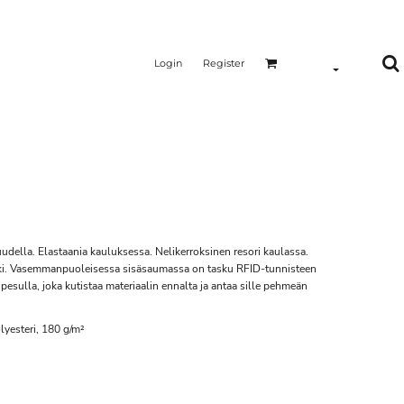
Login
Register
uudella. Elastaania kauluksessa. Nelikerroksinen resori kaulassa.
rkki. Vasemmanpuoleisessa sisäsaumassa on tasku RFID-tunnisteen
esulla, joka kutistaa materiaalin ennalta ja antaa sille pehmeän
lyesteri, 180 g/m²