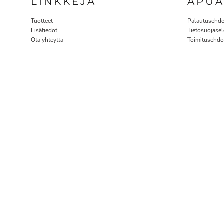
LINKKEJÄ
APU
Tuotteet
Palautusehdo
Lisätiedot
Tietosuojasel
Ota yhteyttä
Toimitusehdo