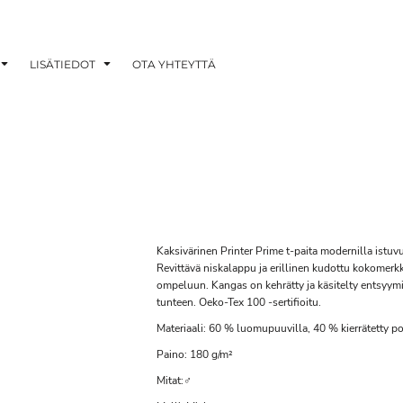
LISÄTIEDOT
OTA YHTEYTTÄ
Kaksivärinen Printer Prime t-paita modernilla istuv
Revittävä niskalappu ja erillinen kudottu kokome
ompeluun. Kangas on kehrätty ja käsitelty entsyymip
tunteen. Oeko-Tex 100 -sertifioitu.
Materiaali: 60 % luomupuuvilla, 40 % kierrätetty po
Paino: 180 g/m²
Mitat:♂