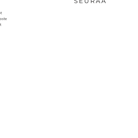
A
SEURAA
t
oste
t