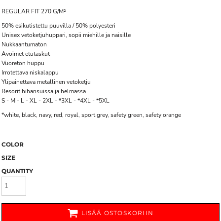
REGULAR FIT 270 G/M²
50% esikutistettu puuvilla / 50% polyesteri
Unisex vetoketjuhuppari, sopii miehille ja naisille
Nukkaantumaton
Avoimet etutaskut
Vuoreton huppu
Irrotettava niskalappu
Ylipainettava metallinen vetoketju
Resorit hihansuissa ja helmassa
S - M - L - XL - 2XL - *3XL - *4XL - *5XL
*white, black, navy, red, royal, sport grey, safety green, safety orange
COLOR
SIZE
QUANTITY
LISÄÄ OSTOSKORIIN