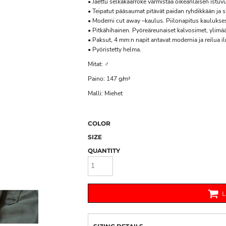
• Jaettu selkäkaarroke varmistaa oikeanlaisen istuvu
• Teipatut pääsaumat pitävät paidan ryhdikkään ja si
• Moderni cut away –kaulus. Piilonapitus kaulukse
• Pitkähihainen. Pyöreäreunaiset kalvosimet, ylimää
• Paksut, 4 mm:n napit antavat modernia ja reilua il
• Pyöristetty helma.
Mitat: ♂
Paino: 147 g/m²
Malli: Miehet
COLOR
SIZE
QUANTITY