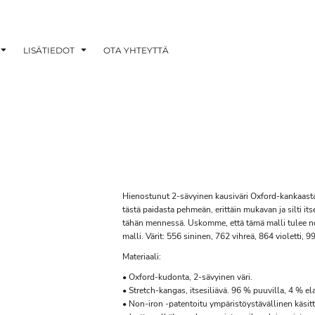
LISÄTIEDOT
OTA YHTEYTTÄ
Hienostunut 2-sävyinen kausiväri Oxford-kankaast
tästä paidasta pehmeän, erittäin mukavan ja silti it
tähän mennessä. Uskomme, että tämä malli tulee nop
malli. Värit: 556 sininen, 762 vihreä, 864 violetti, 
Materiaali:
• Oxford-kudonta, 2-sävyinen väri.
• Stretch-kangas, itsesiliävä. 96 % puuvilla, 4 % e
• Non-iron -patentoitu ympäristöystävällinen käsitte