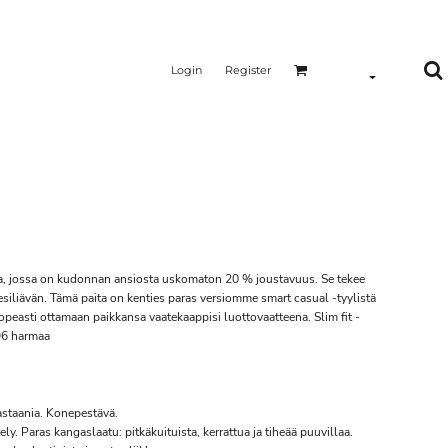
Login
Register
a, jossa on kudonnan ansiosta uskomaton 20 % joustavuus. Se tekee
sesiliävän. Tämä paita on kenties paras versiomme smart casual -tyylistä
easti ottamaan paikkansa vaatekaappisi luottovaatteena. Slim fit -
996 harmaa
lastaania. Konepestävä.
ly. Paras kangaslaatu: pitkäkuituista, kerrattua ja tiheää puuvillaa.