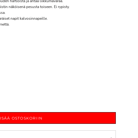
uden hartioista ja antaa liikkumavaraa.
istin näköisenä pesusta toiseen. Ei rypisty.
ssa.
räiset napit kalvosinnapeille.
mettä.
LISÄÄ OSTOSKORIIN