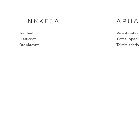
LINKKEJÄ
APU
Tuotteet
Palautusehdo
Lisätiedot
Tietosuojasel
Ota yhteyttä
Toimitusehdo