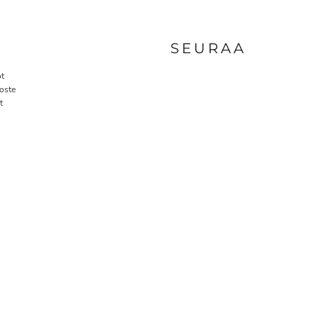
A
SEURAA
t
oste
t