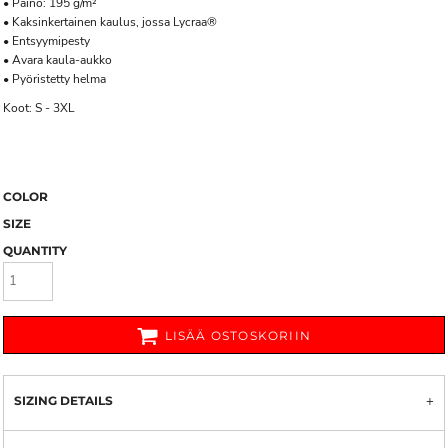
• Paino: 195 g/m²
• Kaksinkertainen kaulus, jossa Lycraa®
• Entsyymipesty
• Avara kaula-aukko
• Pyöristetty helma
Koot: S - 3XL
COLOR
SIZE
QUANTITY
LISÄÄ OSTOSKORIIN
SIZING DETAILS