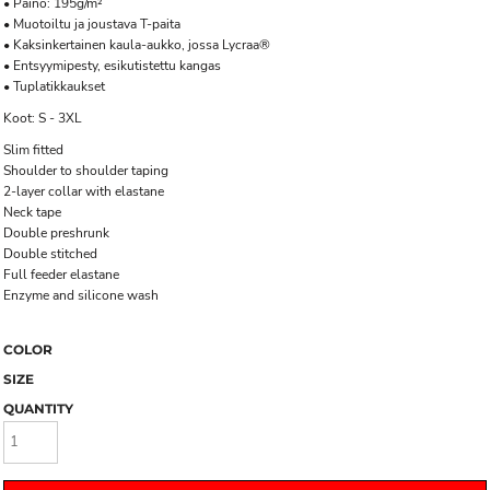
• Paino: 195g/m²
• Muotoiltu ja joustava T-paita
• Kaksinkertainen kaula-aukko, jossa Lycraa®
• Entsyymipesty, esikutistettu kangas
• Tuplatikkaukset
Koot: S - 3XL
Slim fitted
Shoulder to shoulder taping
2-layer collar with elastane
Neck tape
Double preshrunk
Double stitched
Full feeder elastane
Enzyme and silicone wash
COLOR
SIZE
QUANTITY