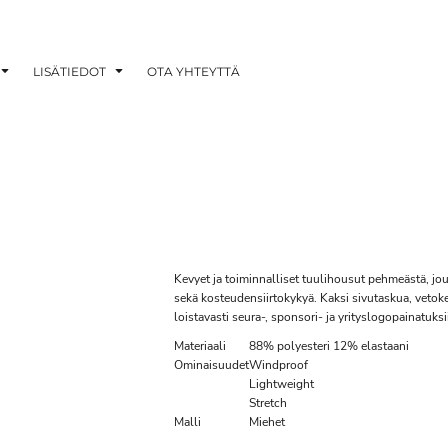
LISÄTIEDOT
OTA YHTEYTTÄ
Kevyet ja toiminnalliset tuulihousut pehmeästä, jo
sekä kosteudensiirtokykyä. Kaksi sivutaskua, vetok
loistavasti seura-, sponsori- ja yrityslogopainatuksi
Materiaali
88% polyesteri 12% elastaani
Ominaisuudet
Windproof
Lightweight
Stretch
Malli
Miehet