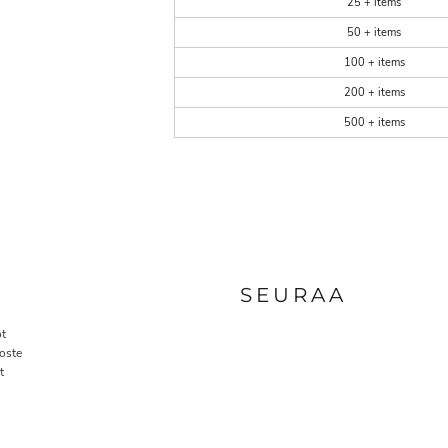
25 + items
50 + items
100 + items
200 + items
500 + items
A
SEURAA
t
oste
t