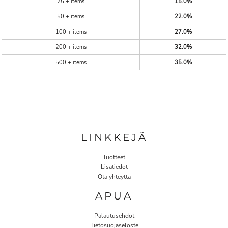
25 + items
15.0%
50 + items
22.0%
100 + items
27.0%
200 + items
32.0%
500 + items
35.0%
LINKKEJÄ
Tuotteet
Lisätiedot
Ota yhteyttä
APUA
Palautusehdot
Tietosuojaseloste