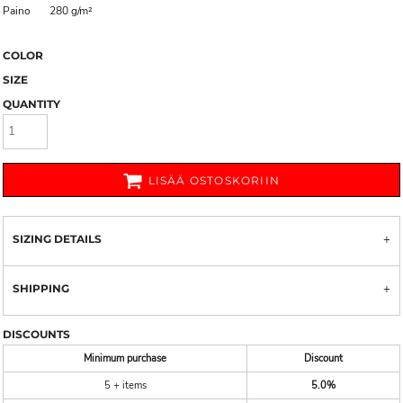
Paino
280 g/m²
COLOR
SIZE
QUANTITY
LISÄÄ OSTOSKORIIN
SIZING DETAILS
SHIPPING
DISCOUNTS
Minimum purchase
Discount
5 + items
5.0%