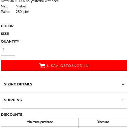
Materiaali
100% polyesterimikrofleece
Malli
Miehet
Paino
280 g/m²
COLOR
SIZE
QUANTITY
LISÄÄ OSTOSKORIIN
SIZING DETAILS
SHIPPING
DISCOUNTS
Minimum purchase
Discount