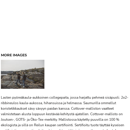
MORE IMAGES
Lasten pyöreäkaula-aukkoinen collegepaita, jossa harjattu pehmeä sisäpuoli. 2x2-
ribbineulos kaula-aukossa, hihansuissa ja helmassa. Saumurilla ommellut
koristetikkaukset sävy sävyyn paidan kanssa. Cottover-malliston vaatteet
valmistetaan alusta loppuun kestävää kehitystä ajatellen. Cottover-mallisto on
Joutsen-, GOTS- ja Öko-Tex-merkitty. Mallistossa käytetty puuvilla on 100 %
ekologista ja sillä on Reilun kaupan sertifiointi. Sertifioitu tuote täyttää kyseisen