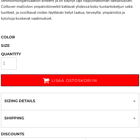
sertifiointiorganisaation kriteerit ja on käynyt läpi riippumattoman tarkastuksen.
Cottover-malliston ympäristömerkit kattavat yhdessä koko tuotantoketjun sekä
tuotteet, ja osoittavat niiden täyttävän tietyt laatua, terveyttä, ympäristöä ja
työoloja koskevat vaatimukset.
COLOR
SIZE
QUANTITY
LISÄÄ OSTOSKORIIN
SIZING DETAILS
SHIPPING
DISCOUNTS