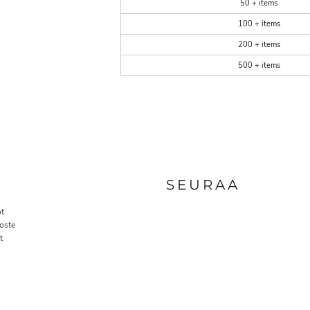
50 + items
100 + items
200 + items
500 + items
A
SEURAA
t
oste
t