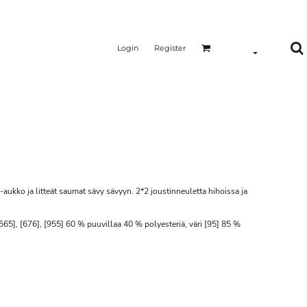
Login
Register
aukko ja litteät saumat sävy sävyyn. 2*2 joustinneuletta hihoissa ja
[565], [676], [955] 60 % puuvillaa 40 % polyesteriä, väri [95] 85 %