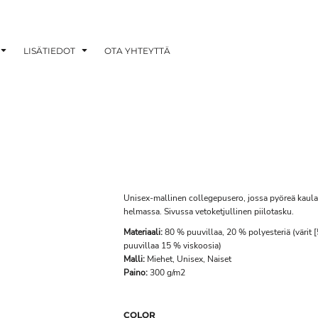
LISÄTIEDOT
OTA YHTEYTTÄ
Unisex-mallinen collegepusero, jossa pyöreä kaula-
helmassa. Sivussa vetoketjullinen piilotasku.
Materiaali:
80 % puuvillaa, 20 % polyesteriä (värit 
puuvillaa 15 % viskoosia)
Malli:
Miehet, Unisex, Naiset
Paino:
300 g/m2
COLOR